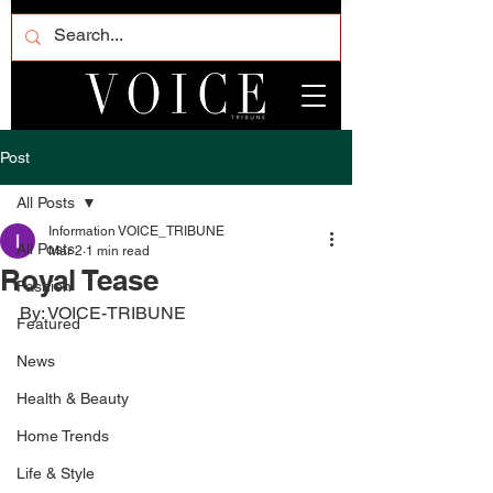
Post
All Posts
Information VOICE_TRIBUNE
All Posts
Mar 2
1 min read
Royal Tease
Fashion
By: VOICE-TRIBUNE
Featured
News
Health & Beauty
Home Trends
Life & Style