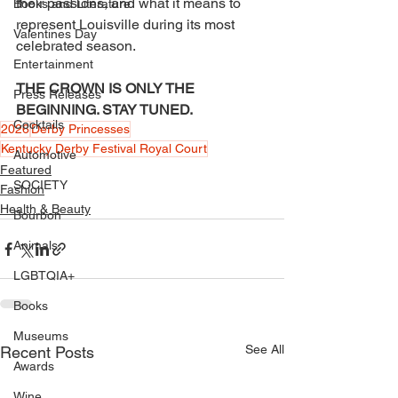
their passions, and what it means to 
Books and Literature
represent Louisville during its most 
Valentines Day
celebrated season.
Entertainment
THE CROWN IS ONLY THE 
Press Releases
BEGINNING. STAY TUNED.
Cocktails
2026
Derby Princesses
Kentucky Derby Festival Royal Court
Automotive
Featured
SOCIETY
Fashion
Health & Beauty
Bourbon
Animals
LGBTQIA+
Books
Museums
See All
Recent Posts
Awards
Wine