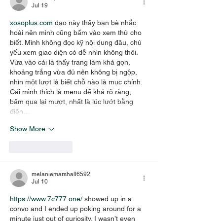
Jul 19
xosoplus.com
 dạo này thấy bạn bè nhắc 
hoài nên mình cũng bấm vào xem thử cho 
biết. Mình không đọc kỹ nội dung đâu, chủ 
yếu xem giao diện có dễ nhìn không thôi. 
Vừa vào cái là thấy trang làm khá gọn, 
khoảng trắng vừa đủ nên không bị ngộp, 
nhìn một lượt là biết chỗ nào là mục chính. 
Cái mình thích là menu để khá rõ ràng, 
bấm qua lại mượt, nhất là lúc lướt bằng 
điện…
Show More
Like
Reply
melaniemarshall6592
Jul 10
https://www.7c777.one/
 showed up in a 
convo and I ended up poking around for a 
minute just out of curiosity. I wasn’t even 