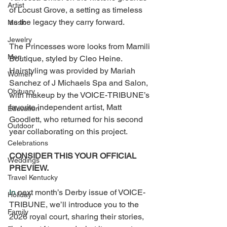
Artist
of Locust Grove, a setting as timeless 
as the legacy they carry forward.
Music
Jewelry
The Princesses wore looks from Mamili 
Men
Boutique, styled by Cleo Heine. 
Hairstyling was provided by Mariah 
Women
Sanchez of J Michaels Spa and Salon, 
Obituary
with makeup by the VOICE-TRIBUNE’s 
favorite independent artist, Matt 
Education
Goodlett, who returned for his second 
Outdoor
year collaborating on this project.
Celebrations
CONSIDER THIS YOUR OFFICIAL 
Weddings
PREVIEW.
Travel Kentucky
In
 next month’s Derby issue of VOICE-
Holiday
TRIBUNE, we’ll introduce you to the 
Family
2026 royal court, sharing their stories, 