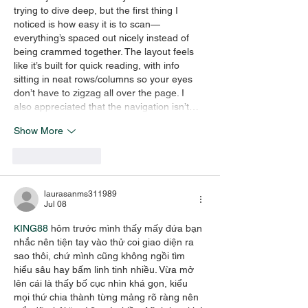
trying to dive deep, but the first thing I 
noticed is how easy it is to scan—
everything’s spaced out nicely instead of 
being crammed together. The layout feels 
like it’s built for quick reading, with info 
sitting in neat rows/columns so your eyes 
don’t have to zigzag all over the page. I 
also appreciated that the navigation isn’t…
Show More
Like
Reply
laurasanms311989
Jul 08
KING88
 hôm trước mình thấy mấy đứa bạn 
nhắc nên tiện tay vào thử coi giao diện ra 
sao thôi, chứ mình cũng không ngồi tìm 
hiểu sâu hay bấm linh tinh nhiều. Vừa mở 
lên cái là thấy bố cục nhìn khá gọn, kiểu 
mọi thứ chia thành từng mảng rõ ràng nên 