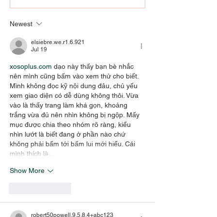
- AT THE
who knew UofL
INTERSECTION OF ART,
Klein agree he
Newest
EMOTIONS, AND
special
PRAYER
elsiebre.we.r1.6.921
Jul 19
xosoplus.com
 dạo này thấy bạn bè nhắc 
nên mình cũng bấm vào xem thử cho biết. 
Mình không đọc kỹ nội dung đâu, chủ yếu 
xem giao diện có dễ dùng không thôi. Vừa 
vào là thấy trang làm khá gọn, khoảng 
trắng vừa đủ nên nhìn không bị ngộp. Mấy 
mục được chia theo nhóm rõ ràng, kiểu 
nhìn lướt là biết đang ở phần nào chứ 
không phải bấm tới bấm lui mới hiểu. Cái 
mình thích là…
Show More
Like
Reply
robert50powell.9.5.8.4+abc123