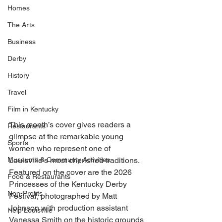
Homes
The Arts
Business
Derby
History
Travel
Film in Kentucky
This month’s cover gives readers a 
Restaurants
glimpse at the remarkable young 
Sports
women who represent one of 
Museums & Communty Activities
Louisville’s most cherished traditions. 
Featured on the cover are the 2026 
Food & Restaurants
Princesses of the Kentucky Derby 
Non-Profits
Festival, photographed by Matt 
Johnson with production assistant 
Help Louisville
Vanessa Smith on the historic grounds 