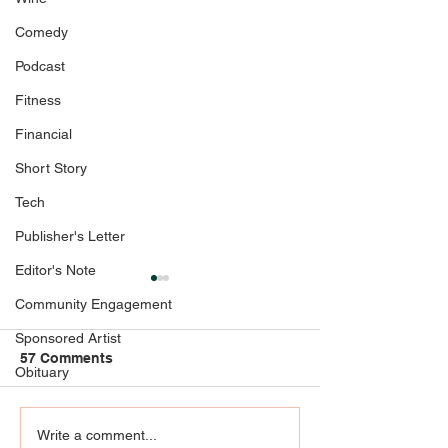
Comedy
Podcast
Fitness
Financial
Short Story
Tech
Publisher's Letter
Editor's Note
Community Engagement
Sponsored Artist
57 Comments
Obituary
Community Engagement
RIP KENNY KLEI
Write a comment...