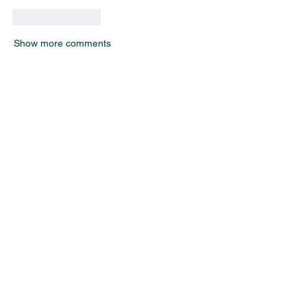
Like
Reply
Show more comments
LOUISVILLE, KY
JOIN THE MAILING LIST
Enter your email here