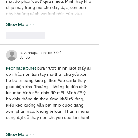
mắt đỡ phải “quét” quá nhiều. Mình hay khó 
chịu mấy trang mà chữ dày đặc, còn bên 
này khoảng cách với font nhìn vừa vừa…
Show More
Like
Reply
savannapatt.er.s.on.7.0.4
Jul 06
keonhacai5.net
 bữa trước mình lướt thấy ai 
đó nhắc nên tiện tay mở thử, chủ yếu xem 
họ bố trí trang kiểu gì thôi. Vào cái là thấy 
giao diện khá “thoáng”, không bị dồn chữ 
kín màn hình nên nhìn đỡ mệt. Mình để ý 
họ chia thông tin theo từng khối rõ ràng, 
kiểu kéo xuống vẫn bắt nhịp được đang 
xem phần nào, không bị loạn. Thanh menu 
cũng đặt dễ thấy nên chuyển qua lại nhanh,
…
Show More